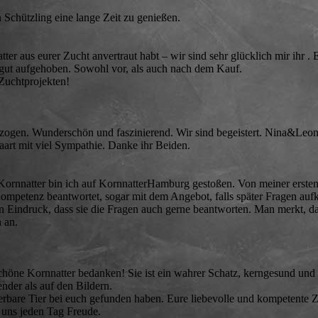
 Schützling eine lange Zeit zu genießen.
ter aus eurer Zucht anvertraut habt – wir sind sehr glücklich mir ihr . E
r gut aufgehoben. Sowohl vor, als auch nach dem Kauf.
Zuchtprojekten!
gezogen. Wunderschön und faszinierend. Wir sind begeistert. Nina&Leon 
aart mit viel Sympathie. Danke ihr Beiden.
ornnatter bin ich auf KornnatterHamburg gestoßen. Von meiner ersten
Kompetenz beantwortet, sogar mit dem Angebot, falls später Fragen au
en Eindruck, dass sie die Fragen auch gerne beantworten. Man merkt, d
 an.
chöne Kornnatter bedanken! Sie ist ein wahrer Schatz, kerngesund und
ender als auf den Bildern.
erbare Tier bei euch gefunden haben. Eure liebevolle und kompetente Z
t uns jeden Tag Freude.