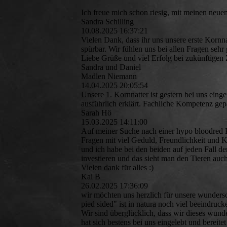
Ich freue mich schon riesig, mit meinen neuen
Sandra Schilling
10.08.2025
16:37:21
Vielen Dank, dass ihr uns unsere erste Kornnat
spürbar. Wir fühlen uns bei allen Fragen seh
Liebe Grüße und viel Erfolg bei zukünftigen 
Sandra und Daniel
Madlen Niemann
14.04.2025
20:05:54
Unsere 1. Kornnatter ist gestern bei uns ein
ausführlich erklärt. Fachliche Kompetenz gep
Sarah Hö
15.03.2025
14:11:00
Auf meiner Suche nach einer hypo bloodred K
Fragen mit viel Geduld, Freundlichkeit und 
und ich habe bei den beiden auf jeden Fall d
investieren und das sieht man den Tieren auch
Vielen dank für alles :)
Kai B
26.02.2025
17:36:09
wir möchten uns herzlich für unsere wunders
pied sided" ist in natura noch viel beeindruck
Wir sind überglücklich, dass wir dieses wund
hat sich bestens bei uns eingelebt und bereite