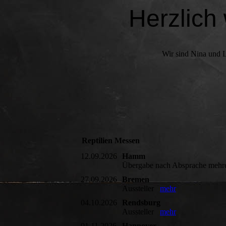
Herzlich
Wir sind Nina und 
Reptilien Messen
12.09.2026
Hamm
Übergabe nach Absprache mehr
27.09.2026
Bremen
Aussteller
mehr
04.10.2026
Rendsburg
Aussteller
mehr
01.11.2026
Hannover