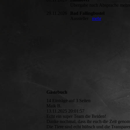
Übergabe nach Absprache mehr
29.11.2026
Bad Fallingbostel
Aussteller
mehr
Gästebuch
14 Einträge auf 3 Seiten
Maik B.
13.11.2025
20:01:57
Echt ein super Team die Beiden!
Danke nochmal, dass ihr euch die Zeit geno
Die Tiere sind echt hübsch und die Transpare