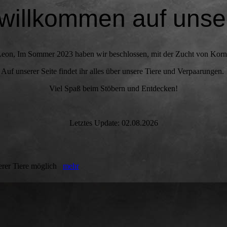
 willkommen auf unser
Leon, Im Sommer 2023 haben wir beschlossen, mit der Zucht von Kornn
Auf unserer Seite findet ihr alles über unsere Tiere und Verpaarungen.
Viel Spaß beim Stöbern und Entdecken!
Letztes Update: 02.08.2026
erer Tiere möglich
mehr