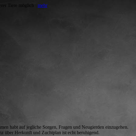
erer Tiere möglich
mehr
mmen habt auf jegliche Sorgen, Fragen und Neugierden einzugehen.
nz über Herkunft und Zuchtplan ist echt beruhigend.