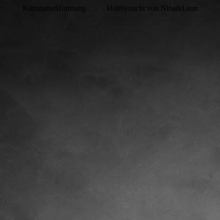
KornnatterHamburg
Hobbyzucht von Nina&Leon