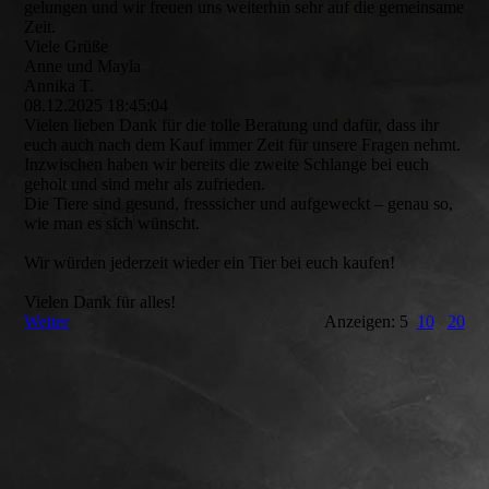
gelungen und wir freuen uns weiterhin sehr auf die gemeinsame
Zeit.
Viele Grüße
Anne und Mayla
Annika T.
08.12.2025
18:45:04
Vielen lieben Dank für die tolle Beratung und dafür, dass ihr
euch auch nach dem Kauf immer Zeit für unsere Fragen nehmt.
Inzwischen haben wir bereits die zweite Schlange bei euch
geholt und sind mehr als zufrieden.
Die Tiere sind gesund, fresssicher und aufgeweckt – genau so,
wie man es sich wünscht.
Wir würden jederzeit wieder ein Tier bei euch kaufen!
Vielen Dank für alles!
Weiter
Anzeigen: 5
10
20