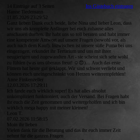
14 Einträge auf 3 Seiten
Ins Gästebuch eintragen
Hanne Tiedemann
11.05.2026
23:29:52
Ganz lieben Dank euch beide, liebe Nina und lieber Leon, dass
wir uns als komplette Anfänger bei euch zuhause alles
anschauen durften. Ihr habt uns so toll beraten und habt immer
eine kompetente Antwort auf unsere Fragen (sowohl vor, als
auch nach dem Kauf). Inzwischen ist unsere süße Puma bei uns
eingezogen, erkundet ihr Terrarium und uns mit ihrer
neugierigen und zugewandten Art - sie scheint sich sehr wohl
zu fühlen (was uns überaus freut! ☺️😍)… Auch das erste
Füttern hat heute gut geklappt. Wir sind schwer verliebt und
können euch uneingeschränkt von Herzen weiterempfehlen!
Anne Finkenzeller
12.03.2026
17:29:11
Ich fande euch wirklich super! Es hat alles absolut
unkompliziert funktioniert, auch der Versand. Bei Fragen habt
ihr euch die Zeit genommen und weitergeholfen und ich bin
wirklich mega happy mit meiner kleinen!
Leon T.
07.02.2026
11:58:15
Moin ihr lieben
Vielen dank für die Beratung und das ihr euch immer Zeit
nehmt für die ganzen Fragen