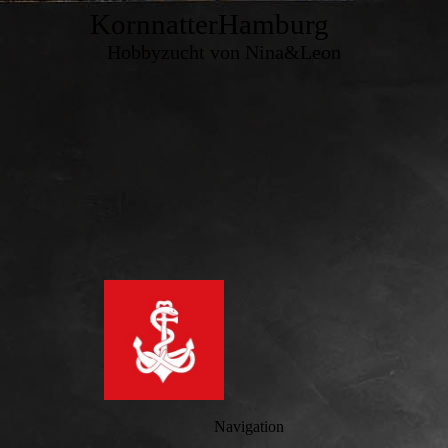
KornnatterHamburg
Hobbyzucht von Nina&Leon
Navigation