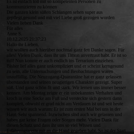
Es ist einfach toll mit so kompetenten Personen zu
kommunizieren zu können
Die ganzen klein süßen Schlangen sehen super aus
gepflegt,gesund und mit viel Liebe groß gezogen worden
Vielen lieben Dank
Für alles
Anne S.
10.12.2025
21:37:23
Hallo ihr Lieben,
wir wollten auch hierüber nochmal ganz fett Danke sagen. Für
alles! Vielen Dank, dass ihr uns Timon anvertraut habt. Er ist so
toll! Nun konnte er auch endlich ins Terrarium einziehen.
Bisher lief alles ganz unkompliziert und er scheint kerngesund
zu sein, alle Untersuchungen und Beobachtungen waren
unauffällig. Die Neuzugang-Quarantäne hat er ganz gelassen
überstanden und seinen neugierigen Charakter gezeigt. Super
süß. Und ganz schön fit und stark. Wir lernen uns immer besser
kennen. Am Montag zeigte er ein unbekanntes Verhalten und
kroch in eine Socke am Fuß und versteckte sich gestern dann
komplett, obwohl er grad nicht am Verdauen ist und seit heute
wissen wir auch warum: Er ist zum ersten Mal bei uns in der
Haut. Sehr spannend. Inzwischen sind auch wir gelassen und
haben gar keine Fragen oder Sorgen mehr. Vielen Dank für
diesen Schatz und dass ihr uns so viel Wissen und
Erfahrungswerte mit an die Hand gegeben habt. So ist der Start