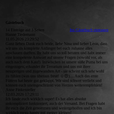
Gästebuch
14 Einträge auf 3 Seiten
Ins Gästebuch eintragen
Hanne Tiedemann
11.05.2026
23:29:52
Ganz lieben Dank euch beide, liebe Nina und lieber Leon, dass
wir uns als komplette Anfänger bei euch zuhause alles
anschauen durften. Ihr habt uns so toll beraten und habt immer
eine kompetente Antwort auf unsere Fragen (sowohl vor, als
auch nach dem Kauf). Inzwischen ist unsere süße Puma bei uns
eingezogen, erkundet ihr Terrarium und uns mit ihrer
neugierigen und zugewandten Art - sie scheint sich sehr wohl
zu fühlen (was uns überaus freut! ☺️😍)… Auch das erste
Füttern hat heute gut geklappt. Wir sind schwer verliebt und
können euch uneingeschränkt von Herzen weiterempfehlen!
Anne Finkenzeller
12.03.2026
17:29:11
Ich fande euch wirklich super! Es hat alles absolut
unkompliziert funktioniert, auch der Versand. Bei Fragen habt
ihr euch die Zeit genommen und weitergeholfen und ich bin
wirklich mega happy mit meiner kleinen!