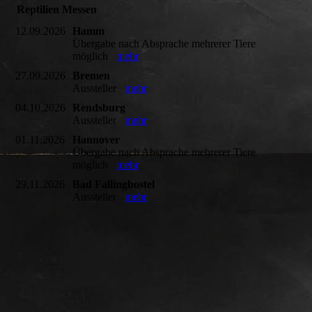
Reptilien Messen
12.09.2026
Hamm
Übergabe nach Absprache mehrerer Tiere
möglich
mehr
27.09.2026
Bremen
Aussteller
mehr
04.10.2026
Rendsburg
Aussteller
mehr
01.11.2026
Hannover
Übergabe nach Absprache mehrerer Tiere
möglich
mehr
29.11.2026
Bad Fallingbostel
Aussteller
mehr