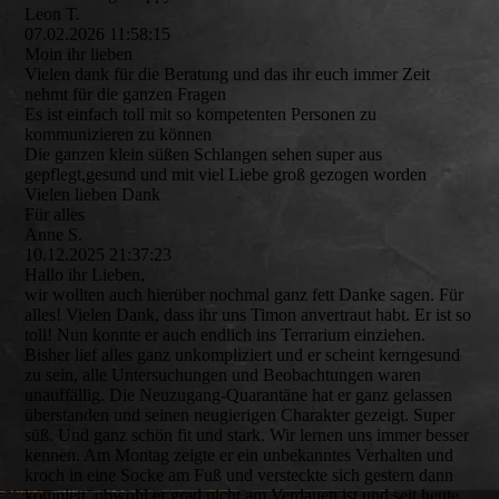
Leon T.
07.02.2026
11:58:15
Moin ihr lieben
Vielen dank für die Beratung und das ihr euch immer Zeit
nehmt für die ganzen Fragen
Es ist einfach toll mit so kompetenten Personen zu
kommunizieren zu können
Die ganzen klein süßen Schlangen sehen super aus
gepflegt,gesund und mit viel Liebe groß gezogen worden
Vielen lieben Dank
Für alles
Anne S.
10.12.2025
21:37:23
Hallo ihr Lieben,
wir wollten auch hierüber nochmal ganz fett Danke sagen. Für
alles! Vielen Dank, dass ihr uns Timon anvertraut habt. Er ist so
toll! Nun konnte er auch endlich ins Terrarium einziehen.
Bisher lief alles ganz unkompliziert und er scheint kerngesund
zu sein, alle Untersuchungen und Beobachtungen waren
unauffällig. Die Neuzugang-Quarantäne hat er ganz gelassen
überstanden und seinen neugierigen Charakter gezeigt. Super
süß. Und ganz schön fit und stark. Wir lernen uns immer besser
kennen. Am Montag zeigte er ein unbekanntes Verhalten und
kroch in eine Socke am Fuß und versteckte sich gestern dann
komplett, obwohl er grad nicht am Verdauen ist und seit heute