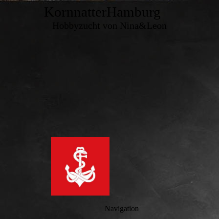
KornnatterHamburg
Hobbyzucht von Nina&Leon
Navigation