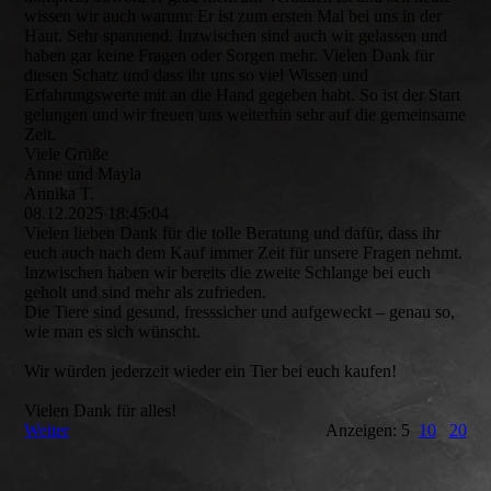
wissen wir auch warum: Er ist zum ersten Mal bei uns in der
Haut. Sehr spannend. Inzwischen sind auch wir gelassen und
haben gar keine Fragen oder Sorgen mehr. Vielen Dank für
diesen Schatz und dass ihr uns so viel Wissen und
Erfahrungswerte mit an die Hand gegeben habt. So ist der Start
gelungen und wir freuen uns weiterhin sehr auf die gemeinsame
Zeit.
Viele Grüße
Anne und Mayla
Annika T.
08.12.2025
18:45:04
Vielen lieben Dank für die tolle Beratung und dafür, dass ihr
euch auch nach dem Kauf immer Zeit für unsere Fragen nehmt.
Inzwischen haben wir bereits die zweite Schlange bei euch
geholt und sind mehr als zufrieden.
Die Tiere sind gesund, fresssicher und aufgeweckt – genau so,
wie man es sich wünscht.
Wir würden jederzeit wieder ein Tier bei euch kaufen!
Vielen Dank für alles!
Weiter
Anzeigen: 5
10
20